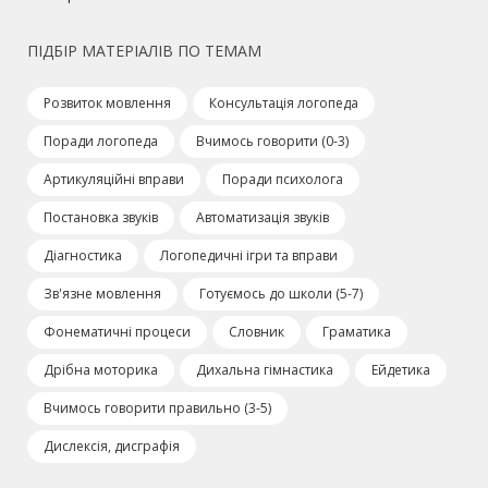
ПІДБІР МАТЕРІАЛІВ ПО ТЕМАМ
Розвиток мовлення
Консультація логопеда
Поради логопеда
Вчимось говорити (0-3)
Артикуляційні вправи
Поради психолога
Постановка звуків
Автоматизація звуків
Діагностика
Логопедичні ігри та вправи
Зв'язне мовлення
Готуємось до школи (5-7)
Фонематичні процеси
Словник
Граматика
Дрібна моторика
Дихальна гімнастика
Ейдетика
Вчимось говорити правильно (3-5)
Дислексія, дисграфія