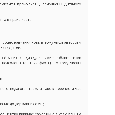
озмістити прайс-лист у приміщенні Дитячого
 та в прайс-листі;
 процес навчання нові, в тому числі авторські
витку дітей;
пов’язаних з індивідуальними особливостями
психологів та інших фахівців, у тому числі і
ь;
одного педагога іншим, а також перенести час
заних до державних свят;
чого центру приймає самостійно з урахуванням