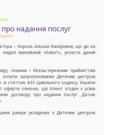
2019
 про надання послуг
Король
ктора – Король Альони Валеріївни, що діє на
, надалі іменованій «Клієнт», укласти даний
вір), повним і беззастережним прийняттям
ої оплати запропонованих Дитячим центром
о зі статтею 633 Цивільного кодексу України
т оферти означає, що Клієнт згоден з усіма
денню договору про надання послуг. Датою
.
рвання раніше укладених з Дитячим центром