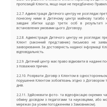
пропозицій Клієнта, якщо інше не передбачено Правил
2.2.7. Адміністрація Дитячого центру не розглядає прете
понесену ними в Дитячому центрі майнову та/або 
завдані збитки щодо третіх осіб в результаті 
встановлених умовами цього Договору.
2.2.8. Адміністрація Дитячого центру не розглядає пре
Клієнт (законний представник) письмово не заяв
захворювання. За достовірність наданої інформації Кл
відповідальність.
2.2.9. Дитячий центр має право відмовити в наданні п
з поважних причин.
2.2.10. Розірвати Договір з Клієнтом в односторонньом
порушення Клієнтом зобов’язань згідно з Договором т
днів.
2.2.11. Здійснювати фото- та відеофіксацію окремих 
обміну досвідом з педагогами та науковцями, або мо
мережах (за усним погодженням з Замовником).