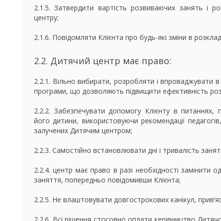
2.1.5. Затвердити вартість розвиваючих занять і р
центру;
2.1.6. Повідомляти Клієнта про будь-які зміни в розкладі
2.2. Дитячий центр має право:
2.2.1. Вільно вибирати, розробляти і впроваджувати в
програми, що дозволяють підвищити ефективність роз
2.2.2. Забезпечувати допомогу Клієнту в питаннях, 
його дитини, використовуючи рекомендації педагогів, 
залучених Дитячим центром;
2.2.3. Самостійно встановлювати дні і тривалість занят
2.2.4. центр має право в разі необхідності замінити 
заняття, попередньо повідомивши Клієнта;
2.2.5. Не влаштовувати довгострокових канікул, прив’я
2.2.6. Всі рішення стосовно оплати керівництво Дитя