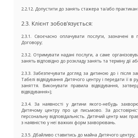
2.2.12. Допустити до занять стажера та/або практикан
2.3. Клієнт зобов’язується:
2.3.1. Своєчасно оплачувати послуги, зазначені в 
Договору;
2.3.2. Отримувати надані послуги, а саме організову
занять відповідно до розкладу занять та терміну дії а
2.3.3. Забезпечувати догляд за дитиною до і після з
Табелі відвідування Дитячого центру і передати її в р
заняття. Виконувати правила відвідування, затве
відвідування»);
2.3.4. За наявності у дитини якого-небудь захворю
Дитячому центру про це письмово. За достовірніст
персональну відповідальність. Дитячий центр має прав
з наявністю у неї важких форм захворювань.
2.3.5. Дбайливо ставитись до майна Дитячого центру;