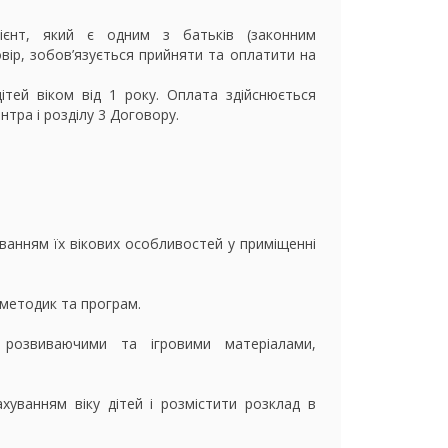
лієнт, який є одним з батьків (законним
вір, зобов’язується прийняти та оплатити на
дітей віком від 1 року. Оплата здійснюється
тра і розділу 3 Договору.
уванням їх вікових особливостей у приміщенні
 методик та програм.
и розвиваючими та ігровими матеріалами,
хуванням віку дітей і розмістити розклад в