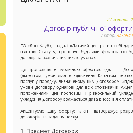
27 жовтня 
Договір публічної оферти
Автор:
Альона 
ГО «ЛогоКлуб», надалі «Дитячий центр», в особі дире
підставі Статуту, пропонує будь-якій фізичній особі
договір на зазначених нижче умовах.
Ця пропозиція є публічною офертою (далі — Дого
(акцептом) умов якої є здійснення Клієнтом перш
послуг у порядку, визначеному цим Договором. Згідн
умови Договору однакові для всіх споживачів. Акцеп
положеннями цієї пропозиції і рівносильний укла
укладення Договору вважається дата внесення оплати
Акцептуємо дану оферту: Клієнт підтверджує розі
договорів на надання послуг.
1. Предмет Договору: