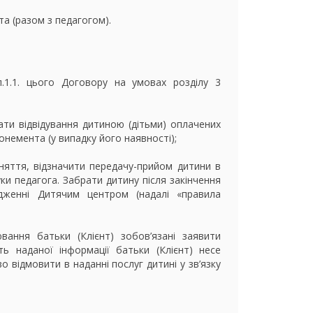
та (разом з педагогом).
п.1.1. цього Договору на умовах розділу 3
вати відвідування дитиною (дітьми) оплачених
бонемента (у випадку його наявності);
аняття, відзначити передачу-прийом дитини в
уки педагога. Забрати дитину після закінчення
рдженні Дитячим центром (надалі «правила
вання батьки (Клієнт) зобов’язані заявити
ь наданої інформації батьки (Клієнт) несе
о відмовити в наданні послуг дитині у зв’язку