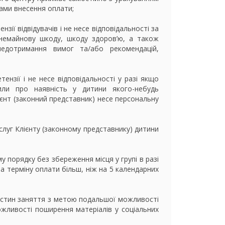
ами внесення оплати;
нзії відвідувачів і не несе відповідальності за
немайнову шкоду, шкоду здоров’ю, а також
недотримання вимог та/або рекомендацій,
тензії і не несе відповідальності у разі якщо
или про наявність у дитини якого-небудь
ієнт (законний представник) несе персональну
ослуг Клієнту (законному представнику) дитини
у порядку без збереження місця у групі в разі
а терміну оплати більш, ніж на 5 календарних
частин заняття з метою подальшої можливості
жливості поширення матеріалів у соціальних