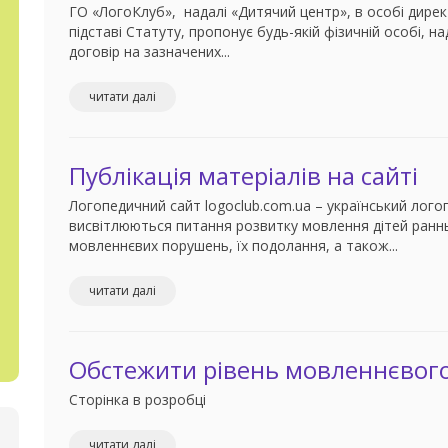
ГО «ЛогоКлуб», надалі «Дитячий центр», в особі дирек
підставі Статуту, пропонує будь-якій фізичній особі, на
договір на зазначених...
читати далі
Публікація матеріалів на сайті
Логопедичний сайт logoclub.com.ua – український лого
висвітлюються питання розвитку мовлення дітей раннь
мовленнєвих порушень, їх подолання, а також...
читати далі
Обстежити рівень мовленнєвого
Сторінка в розробці
читати далі