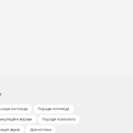
М
ьтація логопеда
Поради логопеда
икуляційні вправи
Поради психолога
ація звуків
Діагностика