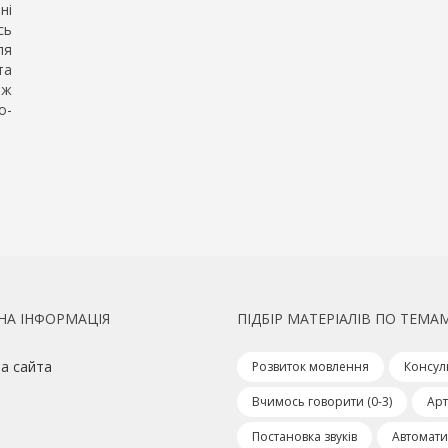
ні
сь
ля
та
ож
о-
НА ІНФОРМАЦІЯ
ПІДБІР МАТЕРІАЛІВ ПО ТЕМА
а сайта
Розвиток мовлення
Консул
Вчимось говорити (0-3)
Арт
Постановка звуків
Автоматиз