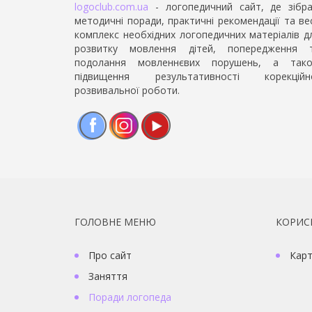
logoclub.com.ua
- логопедичний сайт, де зібра
методичні поради, практичні рекомендації та ве
комплекс необхідних логопедичних матеріалів д
розвитку мовлення дітей, попередження 
подолання мовленнєвих порушень, а так
підвищення результативності корекційн
розвивальної роботи.
Facebook
Instagram
YouTube
ГОЛОВНЕ МЕНЮ
КОРИС
Про сайт
Карт
Заняття
Поради логопеда