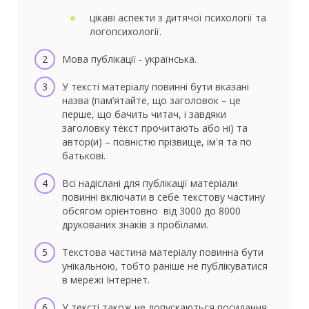
цікаві аспекти з дитячої психології та
логопсихології.
Мова публікації - українська.
У тексті матеріалу повинні бути вказані
назва (пам’ятайте, що заголовок – це
перше, що бачить читач, і завдяки
заголовку текст прочитають або ні) та
автор(и) – повністю прізвище, ім'я та по
батькові.
Всі надіслані для публікації матеріали
повинні включати в себе текстову частину
обсягом орієнтовно від 3000 до 8000
друкованих знаків з пробілами.
Текстова частина матеріалу повинна бути
унікальною, тобто раніше не публікуватися
в мережі Інтернет.
У тексті також не допускаються посилання