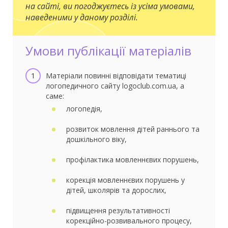
на сайті, ви погоджуєтесь із усіма умовами,
наведеними у даному розділі.
Умови публікації матеріалів
Матеріали повинні відповідати тематиці
логопедичного сайту logoclub.com.ua, а
саме:
логопедія,
розвиток мовлення дітей раннього та
дошкільного віку,
профілактика мовленнєвих порушень,
корекція мовленнєвих порушень у
дітей, школярів та дорослих,
підвищення результативності
корекційно-розвивального процесу,