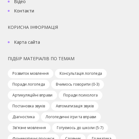
Відео
Контакти
КОРИСНА ІНФОРМАЦІЯ
Карта сайта
ПІДБІР МАТЕРІАЛІВ ПО ТЕМАМ
Розвиток мовлення
Консультація логопеда
Поради логопеда
Вчимось говорити (0-3)
Артикуляційні вправи
Поради психолога
Постановка звуків
Автоматизація звуків
Діагностика
Логопедичні ігри та вправи
Зв'язне мовлення
Готуємось до школи (5-7)
Фонематичні процеси
Словник
Граматика