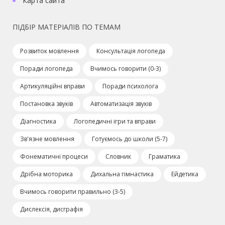
Карта сайта
ПІДБІР МАТЕРІАЛІВ ПО ТЕМАМ
Розвиток мовлення
Консультація логопеда
Поради логопеда
Вчимось говорити (0-3)
Артикуляційні вправи
Поради психолога
Постановка звуків
Автоматизація звуків
Діагностика
Логопедичні ігри та вправи
Зв'язне мовлення
Готуємось до школи (5-7)
Фонематичні процеси
Словник
Граматика
Дрібна моторика
Дихальна гімнастика
Ейдетика
Вчимось говорити правильно (3-5)
Дислексія, дисграфія