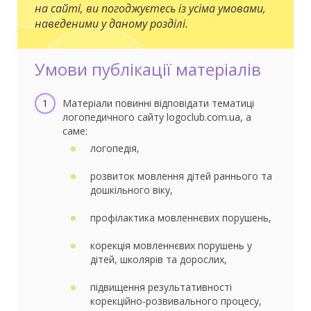
на сайті, ви погоджуєтесь із усіма умовами,
наведеними у даному розділі.
Умови публікації матеріалів
Матеріали повинні відповідати тематиці
логопедичного сайту logoclub.com.ua, а
саме:
логопедія,
розвиток мовлення дітей раннього та
дошкільного віку,
профілактика мовленнєвих порушень,
корекція мовленнєвих порушень у
дітей, школярів та дорослих,
підвищення результативності
корекційно-розвивального процесу,