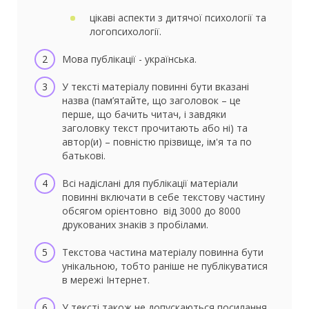
цікаві аспекти з дитячої психології та
логопсихології.
Мова публікації - українська.
У тексті матеріалу повинні бути вказані
назва (пам’ятайте, що заголовок – це
перше, що бачить читач, і завдяки
заголовку текст прочитають або ні) та
автор(и) – повністю прізвище, ім'я та по
батькові.
Всі надіслані для публікації матеріали
повинні включати в себе текстову частину
обсягом орієнтовно від 3000 до 8000
друкованих знаків з пробілами.
Текстова частина матеріалу повинна бути
унікальною, тобто раніше не публікуватися
в мережі Інтернет.
У тексті також не допускаються посилання