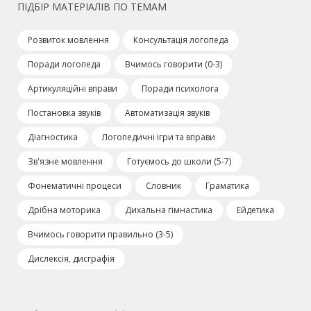
ПІДБІР МАТЕРІАЛІВ ПО ТЕМАМ
Розвиток мовлення
Консультація логопеда
Поради логопеда
Вчимось говорити (0-3)
Артикуляційні вправи
Поради психолога
Постановка звуків
Автоматизація звуків
Діагностика
Логопедичні ігри та вправи
Зв'язне мовлення
Готуємось до школи (5-7)
Фонематичні процеси
Словник
Граматика
Дрібна моторика
Дихальна гімнастика
Ейдетика
Вчимось говорити правильно (3-5)
Дислексія, дисграфія