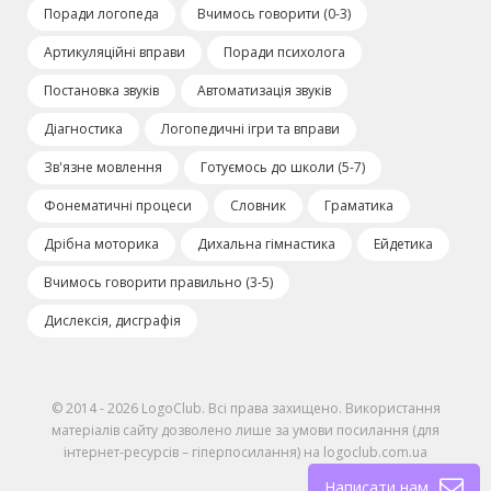
Поради логопеда
Вчимось говорити (0-3)
Артикуляційні вправи
Поради психолога
Постановка звуків
Автоматизація звуків
Діагностика
Логопедичні ігри та вправи
Зв'язне мовлення
Готуємось до школи (5-7)
Фонематичні процеси
Словник
Граматика
Дрібна моторика
Дихальна гімнастика
Ейдетика
Вчимось говорити правильно (3-5)
Дислексія, дисграфія
© 2014 - 2026 LogoClub. Всі права захищено. Використання
матеріалів сайту дозволено лише за умови посилання (для
інтернет-ресурсів – гіперпосилання) на logoclub.com.ua
Написати нам