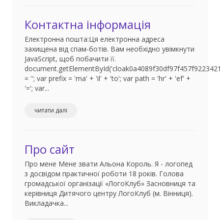
Контактна інформація
Електронна пошта:Ця електронна адреса
захищена від спам-ботів. Вам необхідно увімкнути
JavaScript, щоб побачити її.
document.getElementById('cloak0a4089f30df97f457f922342
= ''; var prefix = 'ma' + 'il' + 'to'; var path = 'hr' + 'ef' +
'='; var...
читати далі
Про сайт
Про мене Мене звати Альона Король. Я - логопед
з досвідом практичної роботи 18 років. Голова
громадської організації «ЛогоКлуб» Засновниця та
керівниця Дитячого центру ЛогоКлуб (м. Вінниця).
Викладачка...