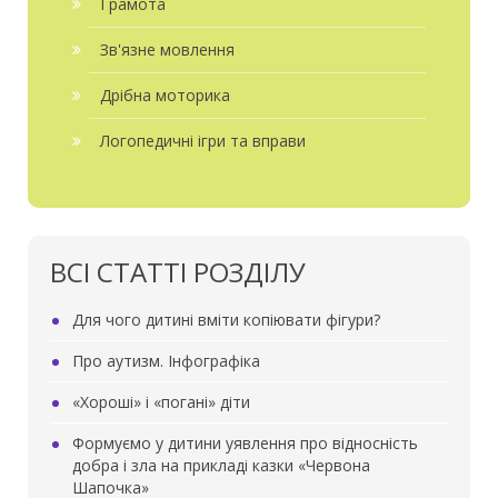
Грамота
Зв'язне мовлення
Дрібна моторика
Логопедичні ігри та вправи
ВСІ СТАТТІ РОЗДІЛУ
Для чого дитині вміти копіювати фігури?
Про аутизм. Інфографіка
«Хороші» і «погані» діти
Формуємо у дитини уявлення про відносність
добра і зла на прикладі казки «Червона
Шапочка»